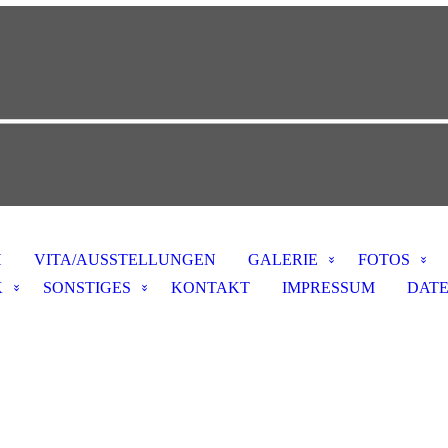
H
VITA/AUSSTELLUNGEN
GALERIE
FOTOS
K
SONSTIGES
KONTAKT
IMPRESSUM
DAT